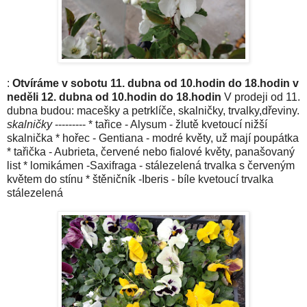
:
Otvíráme v sobotu 11. dubna od 10.hodin do 18.hodin v
neděli 12. dubna od 10.hodin do 18.hodin
V prodeji od 11.
dubna budou: macešky a petrklíče, skalničky, trvalky,dřeviny.
skalničky
--------- * tařice - Alysum - žlutě kvetoucí nižší
skalnička * hořec - Gentiana - modré květy, už mají poupátka
* tařička - Aubrieta, červené nebo fialové květy, panašovaný
list * lomikámen -Saxifraga - stálezelená trvalka s červeným
květem do stínu * štěničník -Iberis - bíle kvetoucí trvalka
stálezelená