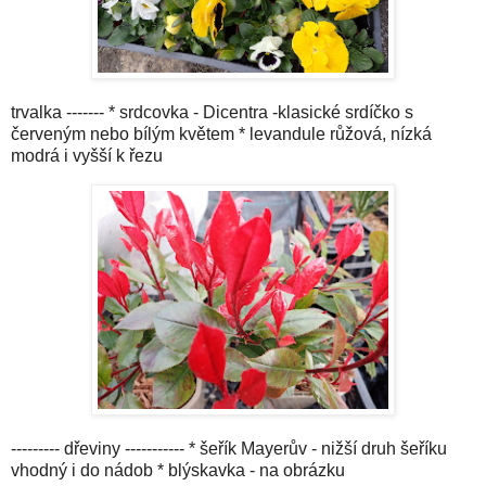
trvalka ------- * srdcovka - Dicentra -klasické srdíčko s
červeným nebo bílým květem * levandule růžová, nízká
modrá i vyšší k řezu
--------- dřeviny ----------- * šeřík Mayerův - nižší druh šeříku
vhodný i do nádob * blýskavka - na obrázku