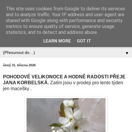
This site uses cookies from Google to deliver its services
Zahradnictví Šlotava
and to analyze traffic. Your IP address and user-agent are
shared with Google along with performance and security
metrics to ensure quality of service, generate usage
statistics, and to detect and address abuse.
▼
LEARN MORE
GOT IT
▼
▼
úterý 31. března 2026
POHODOVÉ VELIKONOCE A HODNĚ RADOSTI PŘEJE
JANA KORBELSKÁ.
Zatím jsou v prodeji pro tento týden
jen macešky
.