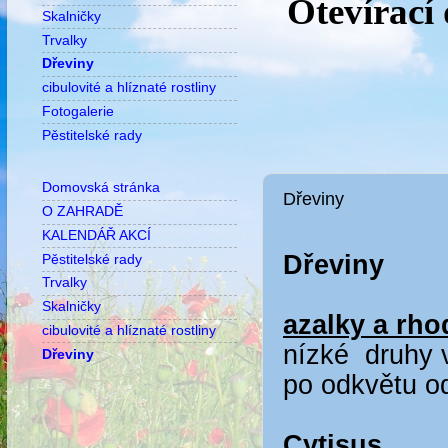
Otevírací
Skalničky
Trvalky
Dřeviny
cibulovité a hlíznaté rostliny
Fotogalerie
Pěstitelské rady
Domovská stránka
Dřeviny
O ZAHRADĚ
KALENDÁŘ AKCÍ
Dřeviny
Pěstitelské rady
Trvalky
Skalničky
azalky a rh
cibulovité a hlíznaté rostliny
nízké druhy v
Dřeviny
po odkvětu o
Cytisus