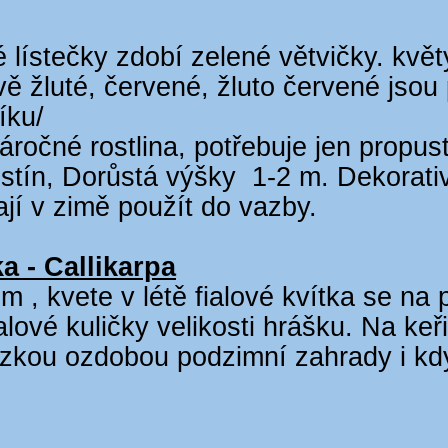
 lístečky zdobí zelené větvičky. květ
ě žluté, červené, žluto červené jsou
íku/
ročné rostlina, potřebuje jen propu
stín, Dorůstá výšky 1-2 m. Dekorativn
ají v zimě použít do vazby.
 - Callikarpa
m , kvete v létě fialové kvítka se na
alové kuličky velikosti hrášku. Na keř
hezkou ozdobou podzimní zahrady i k