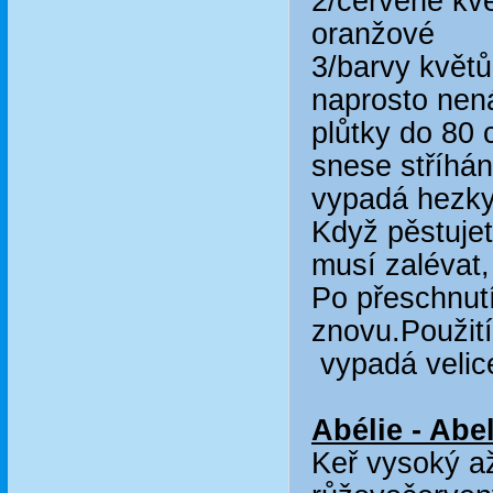
2/červené kv
oranžové
3/barvy květů
naprosto nená
plůtky do 80
snese stříhán
vypadá hezky 
Když pěstujet
musí zalévat,
Po přeschnutí 
znovu.Použití
vypadá velice
Abélie - Abel
Keř vysoký až