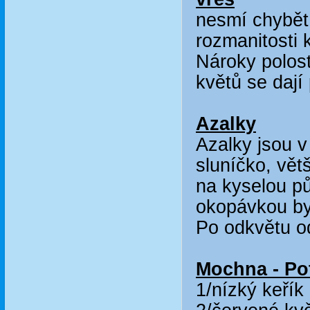
nesmí chybět
rozmanitosti 
Nároky polost
květů se dají
Azalky
Azalky jsou v
sluníčko, vět
na kyselou pů
okopávkou by
Po odkvětu o
Mochna - Pot
1/nízký keřík