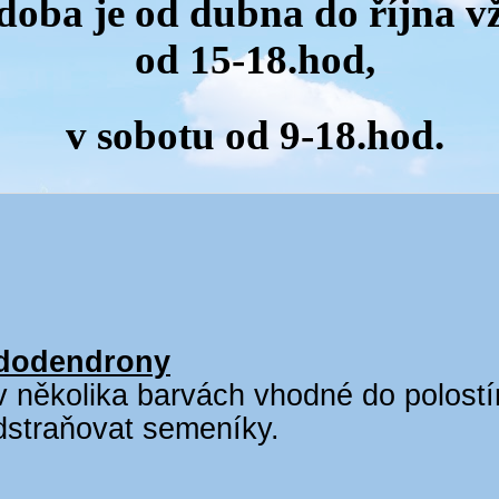
 doba je od dubna do října v
od 15-18.hod,
v sobotu od 9-18.hod.
ododendrony
 několika barvách vhodné do polostí
dstraňovat semeníky.