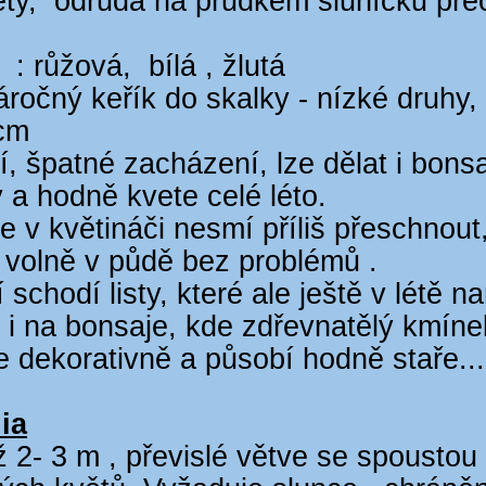
ěty, odrůda na prudkém sluníčku pře
 : růžová, bílá , žlutá
ročný keřík do skalky - nízké druhy, 
 cm
í, špatné zacházení, lze dělat i bons
a hodně kvete celé léto.
e v květináči nesmí příliš přeschnout
 volně v půdě bez problémů .
schodí listy, které ale ještě v létě n
 i na bonsaje, kde zdřevnatělý kmíne
 dekorativně a působí hodně staře...
ia
 2- 3 m , převislé větve se spousto