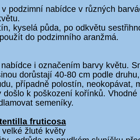
 v podzimní nabídce v různých barvá
květu.
ín, kyselá půda, po odkvětu sestřihn
 použít do podzimního aranžmá.
 nabídce i označením barvy květu. S
šinou dorůstají 40-80 cm podle druh
du, případně polostín, neokopávat, 
 došlo k poškození kořínků. Vhodné
dlamovat semeníky.
entilla fruticosa
 velké žluté květy