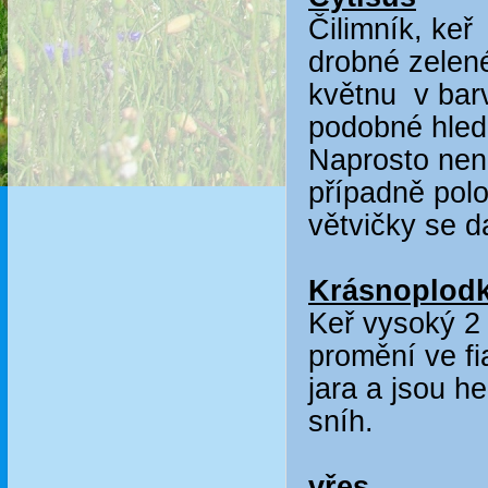
Čilimník, keř
drobné zelené
květnu v barv
podobné hled
Naprosto nená
případně polo
větvičky se d
Krásnoplodka
Keř vysoký 2 
promění ve fi
jara a jsou 
sníh.
vřes