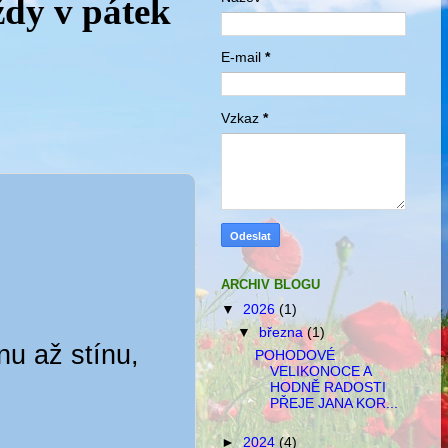
ždy v pátek
E-mail
*
Vzkaz
*
ARCHIV BLOGU
▼
2026
(1)
▼
března
(1)
nu až stínu,
POHODOVÉ
VELIKONOCE A
HODNĚ RADOSTI
PŘEJE JANA KOR...
►
2024
(4)