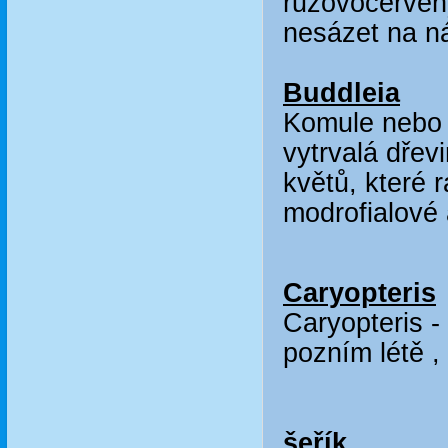
růžovočerven
nesázet na ná
Buddleia
Komule nebo č
vytrvalá dřev
květů, které 
modrofialové 
Caryopteris
Caryopteris -
pozním létě ,
šeřík