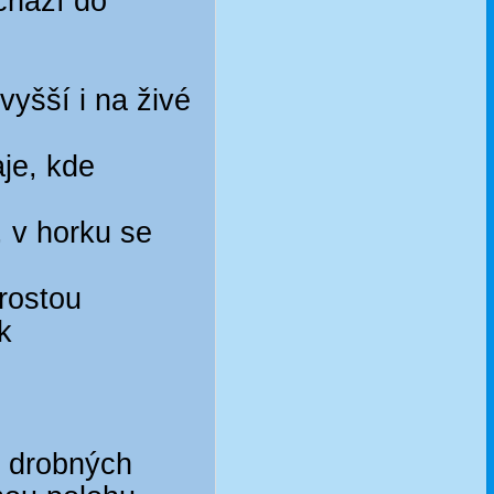
chází do
vyšší i na živé
aje, kde
, v horku se
arostou
k
u drobných