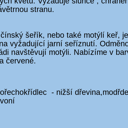
ých květů. Vyžaduje slunce , chráně
větrnou stranu.
ínský šeřík, nebo také motýlí keř, j
ina vyžadující jarní seříznutí. Odměn
rádi navštěvují motýli. Nabízíme v ba
a červené.
 ořechokřídlec - nižší dřevina,modřd
 voní