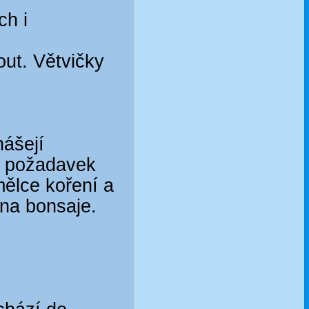
ch i
out. Větvičky
nášejí
u, požadavek
mělce koření a
 na bonsaje.