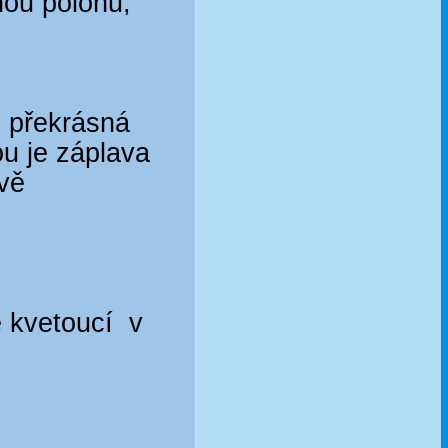
nou polohu,
e překrásná
ou je záplava
rvě
e kvetoucí v