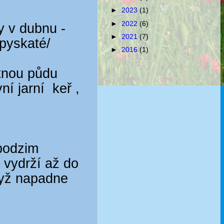
►
2023
(1)
►
2022
(6)
y v dubnu -
►
2021
(7)
 pyskaté/
►
2016
(1)
stnou půdu
í jarní keř ,
 podzim
i vydrží až do
dyž napadne