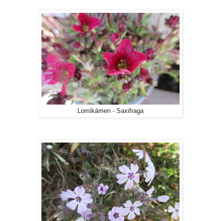
Lomikámen - Saxifraga