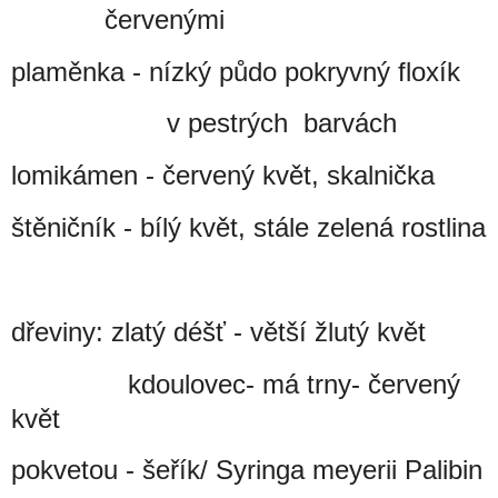
červenými
plaměnka - nízký půdo pokryvný floxík
v pestrých barvách
lomikámen - červený květ, skalnička
štěničník - bílý květ, stále zelená rostlina
dřeviny: zlatý déšť - větší žlutý květ
kdoulovec- má trny- červený
květ
pokvetou - šeřík/ Syringa meyerii Palibin