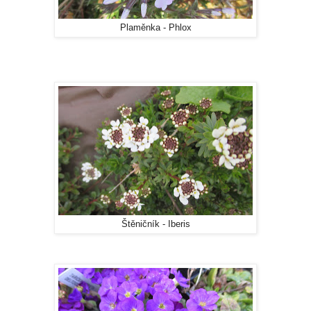
Plaměnka - Phlox
Štěničník - Iberis