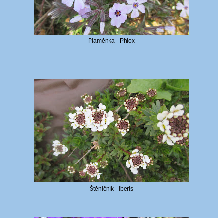
Plaměnka - Phlox
Štěničník - Iberis