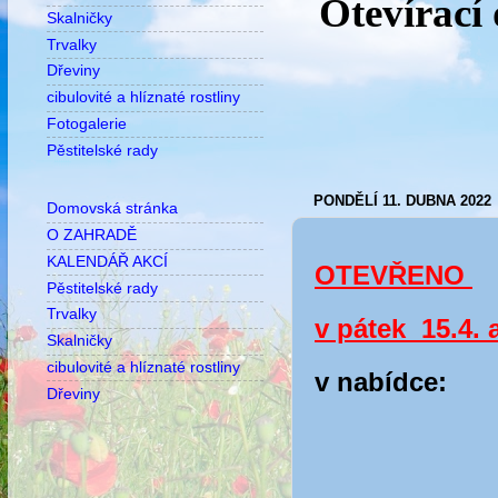
Otevírací
Skalničky
Trvalky
Dřeviny
cibulovité a hlíznaté rostliny
Fotogalerie
Pěstitelské rady
PONDĚLÍ 11. DUBNA 2022
Domovská stránka
O ZAHRADĚ
KALENDÁŘ AKCÍ
OTEVŘENO
Pěstitelské rady
Trvalky
v pátek 15.4. 
Skalničky
cibulovité a hlíznaté rostliny
v nabídce:
Dřeviny