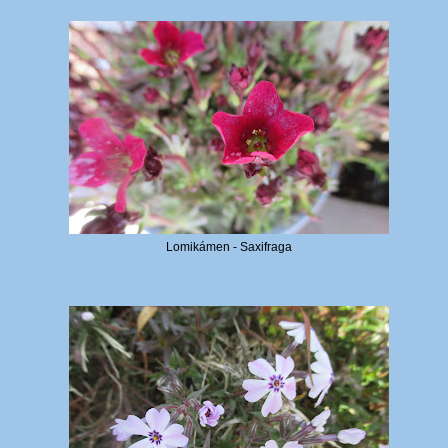
Lomikámen - Saxifraga