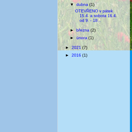
▼
dubna
(1)
OTEVŘENO v pátek
15.4. a sobota 16.4.
od 9. - 18...
►
března
(2)
►
února
(1)
►
2021
(7)
►
2016
(1)