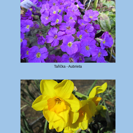
Tařička - Aubrieta