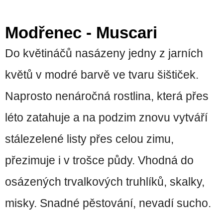
Modřenec - Muscari
Do květináčů nasázeny jedny z jarních
květů v modré barvě ve tvaru šištiček.
Naprosto nenáročná rostlina, která přes
léto zatahuje a na podzim znovu vytváří
stálezelené listy přes celou zimu,
přezimuje i v trošce půdy. Vhodná do
osázených trvalkových truhlíků, skalky,
misky. Snadné pěstování, nevadí sucho.