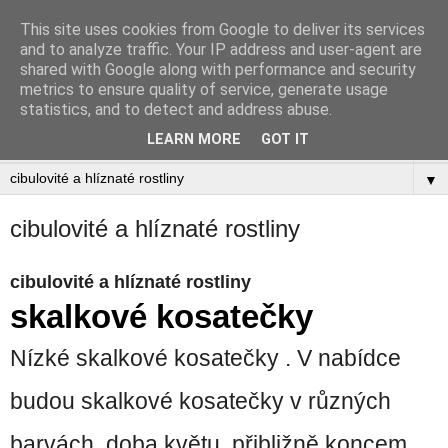
This site uses cookies from Google to deliver its services
Zahradnictví Šlotava
and to analyze traffic. Your IP address and user-agent are
shared with Google along with performance and security
metrics to ensure quality of service, generate usage
statistics, and to detect and address abuse.
▼
LEARN MORE
GOT IT
▼
▼
cibulovité a hlíznaté rostliny
cibulovité a hlíznaté rostliny
skalkové kosatečky
Nízké skalkové kosatečky . V nabídce
budou skalkové kosatečky v různých
barvách, doba květu přibližně koncem