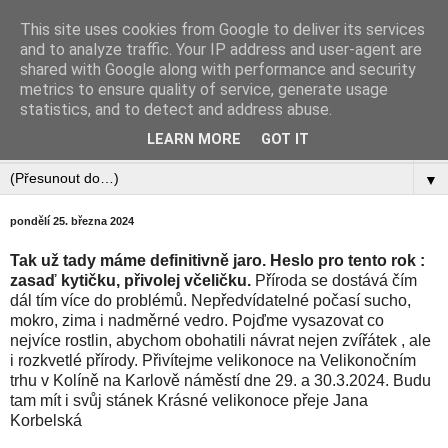
This site uses cookies from Google to deliver its services
Zahradnictví Šlotava
and to analyze traffic. Your IP address and user-agent are
shared with Google along with performance and security
metrics to ensure quality of service, generate usage
statistics, and to detect and address abuse.
▼
LEARN MORE
GOT IT
▼
▼
pondělí 25. března 2024
Tak už tady máme definitivně jaro.
Heslo pro tento rok :
zasaď kytičku, přivolej včeličku
.
Příroda se dostává čím
dál tím více do problémů. Nepředvídatelné počasí sucho,
mokro, zima i nadměrné vedro. Pojďme vysazovat co
nejvíce rostlin, abychom obohatili návrat nejen zvířátek , ale
i rozkvetlé přírody. Přivítejme velikonoce na Velikonočním
trhu v Kolíně na Karlově náměstí dne 29. a 30.3.2024. Budu
tam mít i svůj stánek Krásné velikonoce přeje Jana
Korbelská