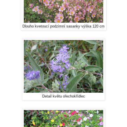
Dlouho kvetoucí podzimní sasanky výška 120 cm
Detail květu ořechokřídlec