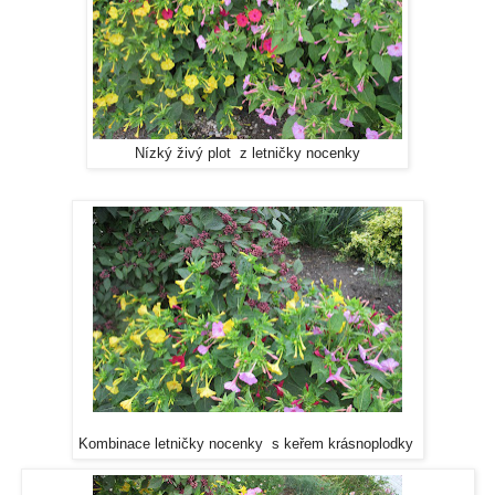
Nízký živý plot z letničky nocenky
Kombinace letničky nocenky s keřem krásnoplodky