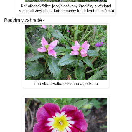
Keř ořechokřídlec je vyhledávaný čmeláky a včelami
v pozadí živý plot z keře mochny které kvetou celé léto
Podzim v zahradě -
štítovka- trvalka polostínu a podzimu.