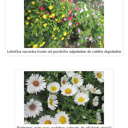
Letnička nocenka kvete od pozdního odpoledne do celého dopoledne
Podzimní astry jsou ozdobou zahrady do příchodu mrazů