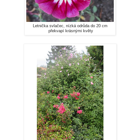
Letnička svlačec, nízká odrůda do 20 cm
překvapí krásnými květy