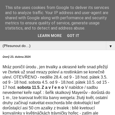
This site uses cookies from Google to deliver its services
Zahradnictví Šlotava
and to analyze traffic. Your IP address and user-agent are
shared with Google along with performance and security
metrics to ensure quality of service, generate usage
statistics, and to detect and address abuse.
▼
LEARN MORE
GOT IT
▼
▼
úterý 23. dubna 2024
Mráz poničil úrodu , jen trvalky a okrasné keře snad přežijí
ve čtvrtek už snad mrazy poleví a rostlinkám se konečně
uleví. OTEVŘENO - neděle 28.4. od 9 - 18 hod. pátek 3.5.
od 9 - 18 hod. sobota 4.5. od 9 - 18.hod. pátek 10.5. od 15 -
17 hod.
sobota 11.5. Z a v ř e n o
V nabídce / sadbu
nevedeme/ keře např. : šeřík skalkový Mayerův - dorůstá do
1 m , lze tvarovat květ lila barvy weigela: žlutý květ, ostatní
druhy začínají nakvétat exochorda bíle dokvétající keř
dorůstající asi 50 cm azalky z trvalek : bílé kvetoucí
konvalinky v květináčkách trávničky hořec - zatím ale