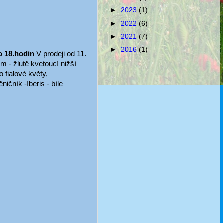
►
2023
(1)
►
2022
(6)
►
2021
(7)
►
2016
(1)
do 18.hodin
V prodeji od 11.
sum - žlutě kvetoucí nižší
 fialové květy,
ičník -Iberis - bíle