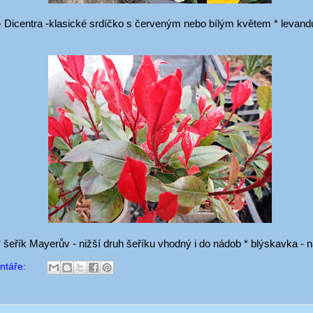
a - Dicentra -klasické srdíčko s červeným nebo bílým květem * levand
--- * šeřík Mayerův - nižší druh šeříku vhodný i do nádob * blýskavka -
ntáře: