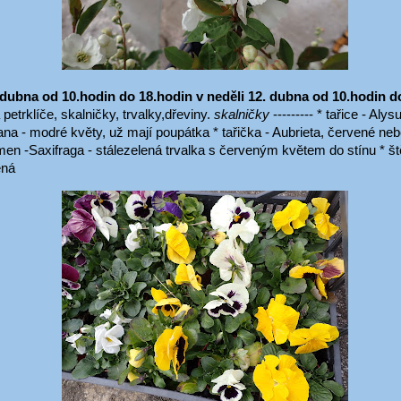
 dubna od 10.hodin do 18.hodin v neděli 12. dubna od 10.hodin 
etrklíče, skalničky, trvalky,dřeviny.
skalničky
--------- * tařice - Aly
ana - modré květy, už mají poupátka * tařička - Aubrieta, červené nebo
en -Saxifraga - stálezelená trvalka s červeným květem do stínu * štěn
ená