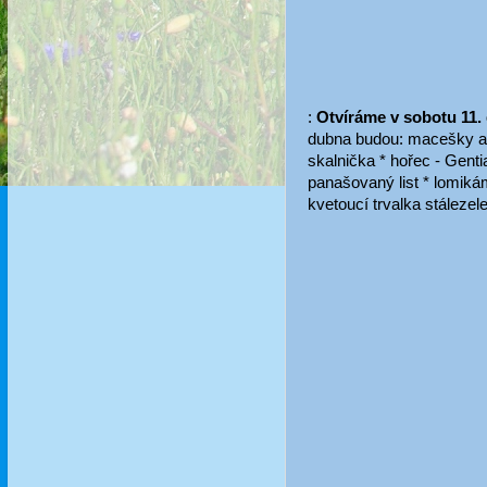
:
Otvíráme v sobotu 11.
dubna budou: macešky a p
skalnička * hořec - Genti
panašovaný list * lomikám
kvetoucí trvalka stálezel