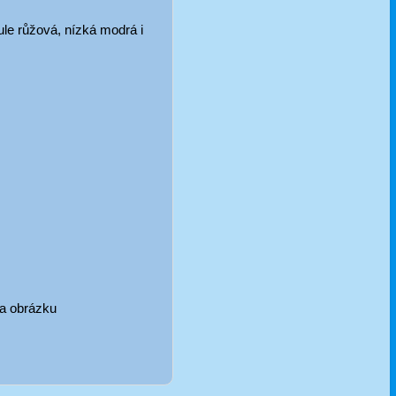
ule růžová, nízká modrá i
 na obrázku