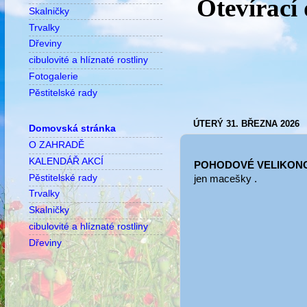
Otevírací
Skalničky
Trvalky
Dřeviny
cibulovité a hlíznaté rostliny
Fotogalerie
Pěstitelské rady
ÚTERÝ 31. BŘEZNA 2026
Domovská stránka
O ZAHRADĚ
KALENDÁŘ AKCÍ
POHODOVÉ VELIKONO
Pěstitelské rady
jen macešky
.
Trvalky
Skalničky
cibulovité a hlíznaté rostliny
Dřeviny