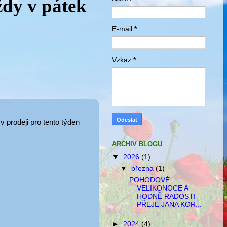
ždy v pátek
E-mail
*
Vzkaz
*
v prodeji pro tento týden
ARCHIV BLOGU
▼
2026
(1)
▼
března
(1)
POHODOVÉ
VELIKONOCE A
HODNĚ RADOSTI
PŘEJE JANA KOR...
►
2024
(4)