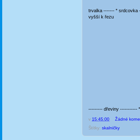
trvalka ------- * srdcovk
vyšší k řezu
--------- dřeviny --------
v
15:45:00
Žádné kome
Štítky:
skalničky