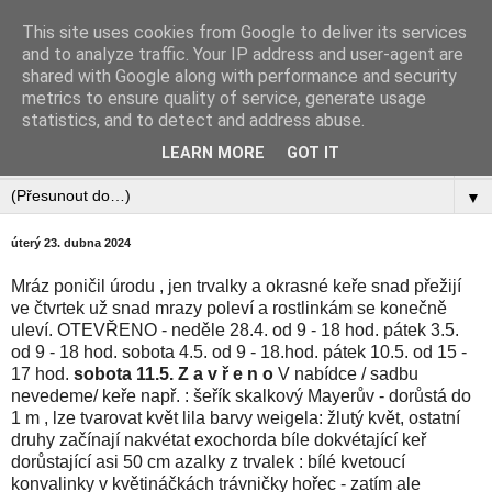
This site uses cookies from Google to deliver its services
Zahradnictví Šlotava
and to analyze traffic. Your IP address and user-agent are
shared with Google along with performance and security
metrics to ensure quality of service, generate usage
statistics, and to detect and address abuse.
▼
LEARN MORE
GOT IT
▼
▼
úterý 23. dubna 2024
Mráz poničil úrodu , jen trvalky a okrasné keře snad přežijí
ve čtvrtek už snad mrazy poleví a rostlinkám se konečně
uleví. OTEVŘENO - neděle 28.4. od 9 - 18 hod. pátek 3.5.
od 9 - 18 hod. sobota 4.5. od 9 - 18.hod. pátek 10.5. od 15 -
17 hod.
sobota 11.5. Z a v ř e n o
V nabídce / sadbu
nevedeme/ keře např. : šeřík skalkový Mayerův - dorůstá do
1 m , lze tvarovat květ lila barvy weigela: žlutý květ, ostatní
druhy začínají nakvétat exochorda bíle dokvétající keř
dorůstající asi 50 cm azalky z trvalek : bílé kvetoucí
konvalinky v květináčkách trávničky hořec - zatím ale